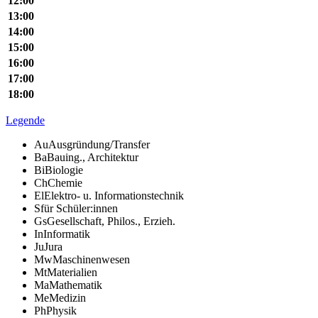
12:00
13:00
14:00
15:00
16:00
17:00
18:00
Legende
Au
Ausgründung/Transfer
Ba
Bauing., Architektur
Bi
Biologie
Ch
Chemie
El
Elektro- u. Informationstechnik
S
für Schüler:innen
Gs
Gesellschaft, Philos., Erzieh.
In
Informatik
Ju
Jura
Mw
Maschinenwesen
Mt
Materialien
Ma
Mathematik
Me
Medizin
Ph
Physik