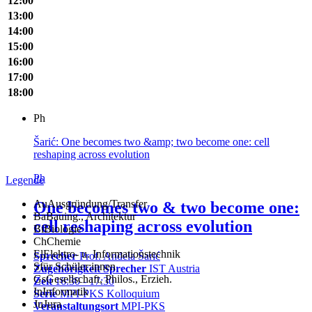
12:00
13:00
14:00
15:00
16:00
17:00
18:00
Ph
Šarić: One becomes two &amp; two become one: cell
reshaping across evolution
Ph
Legende
Au
Ausgründung/Transfer
One becomes two & two become one:
Ba
Bauing., Architektur
cell reshaping across evolution
Bi
Biologie
Ch
Chemie
El
Elektro- u. Informationstechnik
Sprecher
Prof. Anđela Šarić
S
für Schüler:innen
Zugehörigkeit Sprecher
IST Austria
Gs
Gesellschaft, Philos., Erzieh.
Zeit
16:30 - 17:30
In
Informatik
Serie
MPI-PKS Kolloquium
Ju
Jura
Veranstaltungsort
MPI-PKS