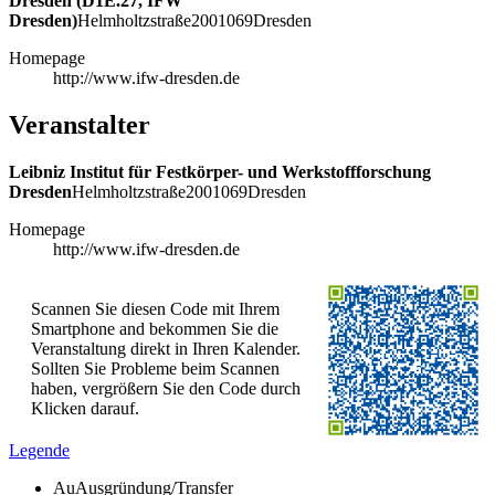
Dresden (D1E.27, IFW
Dresden)
Helmholtzstraße
20
01069
Dresden
Homepage
http://www.ifw-dresden.de
Veranstalter
Leibniz Institut für Festkörper- und Werkstoffforschung
Dresden
Helmholtzstraße
20
01069
Dresden
Homepage
http://www.ifw-dresden.de
Scannen Sie diesen Code mit Ihrem
Smartphone and bekommen Sie die
Veranstaltung direkt in Ihren Kalender.
Sollten Sie Probleme beim Scannen
haben, vergrößern Sie den Code durch
Klicken darauf.
Legende
Au
Ausgründung/Transfer