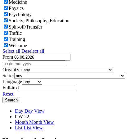
Medicine
Physics
Psychology
Society, Philosophy, Education
Spin-off/Transfer
Traffic
Training
Welcome
Select all
Deselect all
From
To
Organizer
Series
Language
Full-text
Reset
Day
Day View
CW 22
Month
Month View
List
List View