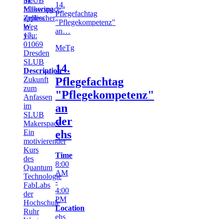
the
SLUB
14.
following
Makerspace,
Pflegefachtag
applies
Zellescher
"Pflegekompetenz"
to
Weg
an…
you:
17,
01069
Me
Tg
Dresden
SLUB
14.
…
Description
Zukunft
Pflegefachtag
zum
"Pflegekompetenz"
Anfassen
im
an
SLUB
der
Makerspace
Ein
ehs
motivierender
Kurs
Time
des
8:00
Quantum
AM
Technologie
-
FabLabs
4:00
der
PM
Hochschule
Location
Ruhr
ehs